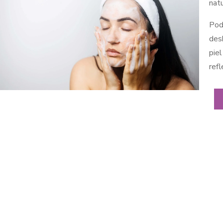
natu
Pod
des
pie
refl