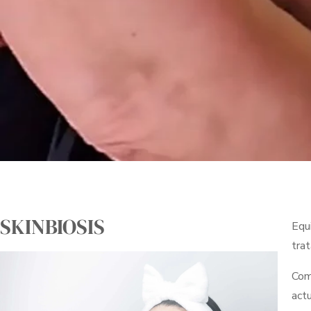
SKINBIOSIS
Equi
tra
Com
actu